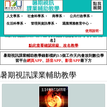
人文學系
社會科學系
商學系
公共行政學系
生活科學系
管理與資訊學系
通識博雅教育中心
使用說明
上課前確認所屬班級，並每次確認或變更名稱為【學號+姓
名】
點此查看確認班級、改名教學
暑期視訊課業輔助教學錄影檔約3-5個工作天內會放到數位學
習平台
網頁APP
、
語音APP
、
影音APP
最下方
暑期視訊課業輔助教學